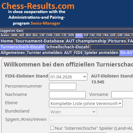
Logged on: Gast
Arabic
ARM
AZE
BIH
BUL
CAT
CHN
CRO
CZE
DEN
ENG
ESP
FAI
FIN
FRA
GER
GRE
INA
I
Home
Tournament-Database
AUT championship
Pictures
F
Turnierschach-Elozahl
Schnellschach-Elozahl
Allgemeines
Turnier anmelden: AUT
FIDE
Spieler anmelden
Elo AU
Willkommen bei den offiziellen Turnierscha
FIDE-Elolisten Stand
AUT-Elolisten Stand
13.945
Personennummer
Nachname
Vorname
Ebene
Bundesland
Spgem./Kreis/Verein
Nur "österreichische" Spieler (Land=A