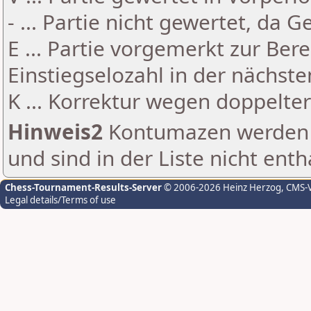
- ... Partie nicht gewertet, da 
E ... Partie vorgemerkt zur Be
Einstiegselozahl in der nächst
K ... Korrektur wegen doppelt
Hinweis2
Kontumazen werden g
und sind in der Liste nicht enth
Chess-Tournament-Results-Server
© 2006-2026 Heinz Herzog
, CMS-
Legal details/Terms of use