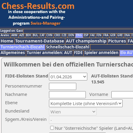
Logged on: Gast
Arabic
ARM
AZE
BIH
BUL
CAT
CHN
CRO
CZE
DEN
ENG
ESP
FAI
FIN
FRA
GER
GRE
INA
I
Home
Tournament-Database
AUT championship
Pictures
F
Turnierschach-Elozahl
Schnellschach-Elozahl
Allgemeines
Turnier anmelden: AUT
FIDE
Spieler anmelden
Elo AU
Willkommen bei den offiziellen Turnierscha
FIDE-Elolisten Stand
AUT-Elolisten Stand
13.945
Personennummer
Nachname
Vorname
Ebene
Bundesland
Spgem./Kreis/Verein
Nur "österreichische" Spieler (Land=A