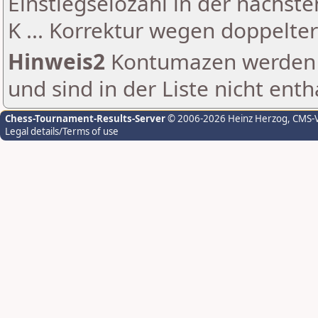
Einstiegselozahl in der nächst
K ... Korrektur wegen doppelt
Hinweis2
Kontumazen werden g
und sind in der Liste nicht enth
Chess-Tournament-Results-Server
© 2006-2026 Heinz Herzog
, CMS-
Legal details/Terms of use