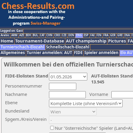
Logged on: Gast
Arabic
ARM
AZE
BIH
BUL
CAT
CHN
CRO
CZE
DEN
ENG
ESP
FAI
FIN
FRA
GER
GRE
INA
I
Home
Tournament-Database
AUT championship
Pictures
F
Turnierschach-Elozahl
Schnellschach-Elozahl
Allgemeines
Turnier anmelden: AUT
FIDE
Spieler anmelden
Elo AU
Willkommen bei den offiziellen Turnierscha
FIDE-Elolisten Stand
AUT-Elolisten Stand
13.945
Personennummer
Nachname
Vorname
Ebene
Bundesland
Spgem./Kreis/Verein
Nur "österreichische" Spieler (Land=A