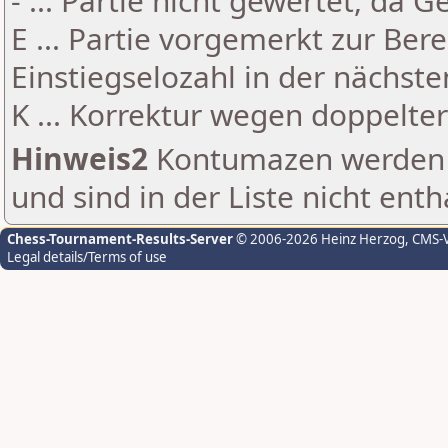
- ... Partie nicht gewertet, da 
E ... Partie vorgemerkt zur Be
Einstiegselozahl in der nächst
K ... Korrektur wegen doppelt
Hinweis2
Kontumazen werden g
und sind in der Liste nicht enth
Chess-Tournament-Results-Server
© 2006-2026 Heinz Herzog
, CMS-
Legal details/Terms of use