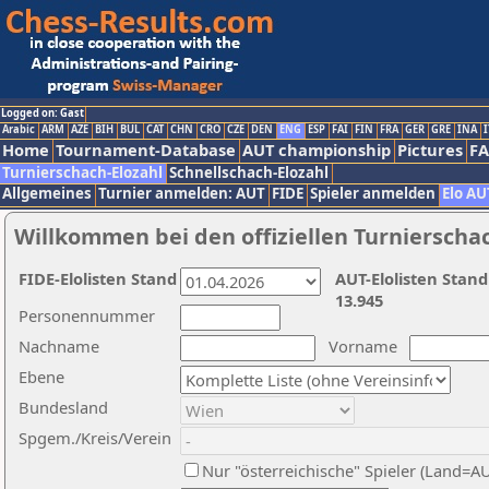
Logged on: Gast
Arabic
ARM
AZE
BIH
BUL
CAT
CHN
CRO
CZE
DEN
ENG
ESP
FAI
FIN
FRA
GER
GRE
INA
I
Home
Tournament-Database
AUT championship
Pictures
F
Turnierschach-Elozahl
Schnellschach-Elozahl
Allgemeines
Turnier anmelden: AUT
FIDE
Spieler anmelden
Elo AU
Willkommen bei den offiziellen Turnierscha
FIDE-Elolisten Stand
AUT-Elolisten Stand
13.945
Personennummer
Nachname
Vorname
Ebene
Bundesland
Spgem./Kreis/Verein
Nur "österreichische" Spieler (Land=A