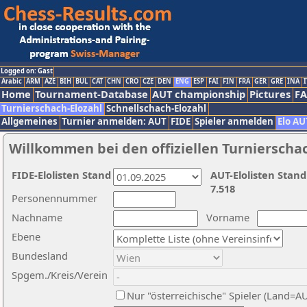
Logged on: Gast
Arabic
ARM
AZE
BIH
BUL
CAT
CHN
CRO
CZE
DEN
ENG
ESP
FAI
FIN
FRA
GER
GRE
INA
I
Home
Tournament-Database
AUT championship
Pictures
F
Turnierschach-Elozahl
Schnellschach-Elozahl
Allgemeines
Turnier anmelden: AUT
FIDE
Spieler anmelden
Elo AU
Willkommen bei den offiziellen Turnierscha
FIDE-Elolisten Stand
AUT-Elolisten Stand
7.518
Personennummer
Nachname
Vorname
Ebene
Bundesland
Spgem./Kreis/Verein
Nur "österreichische" Spieler (Land=A