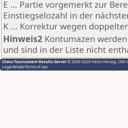
E ... Partie vorgemerkt zur Be
Einstiegselozahl in der nächst
K ... Korrektur wegen doppelt
Hinweis2
Kontumazen werden g
und sind in der Liste nicht enth
Chess-Tournament-Results-Server
© 2006-2026 Heinz Herzog
, CMS-
Legal details/Terms of use