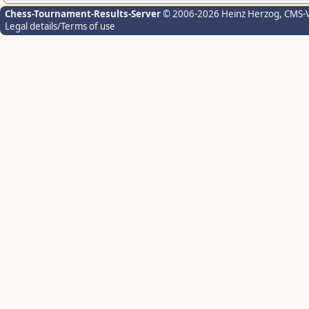
Chess-Tournament-Results-Server
© 2006-2026 Heinz Herzog
, CMS-
Legal details/Terms of use