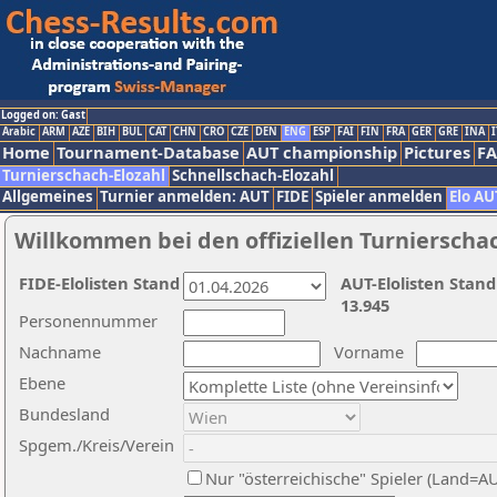
Logged on: Gast
Arabic
ARM
AZE
BIH
BUL
CAT
CHN
CRO
CZE
DEN
ENG
ESP
FAI
FIN
FRA
GER
GRE
INA
I
Home
Tournament-Database
AUT championship
Pictures
F
Turnierschach-Elozahl
Schnellschach-Elozahl
Allgemeines
Turnier anmelden: AUT
FIDE
Spieler anmelden
Elo AU
Willkommen bei den offiziellen Turnierscha
FIDE-Elolisten Stand
AUT-Elolisten Stand
13.945
Personennummer
Nachname
Vorname
Ebene
Bundesland
Spgem./Kreis/Verein
Nur "österreichische" Spieler (Land=A