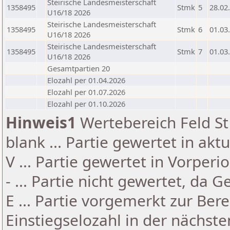
Steirische Landesmeisterschaft
1358495
Stmk
5
28.02
U16/18 2026
Steirische Landesmeisterschaft
1358495
Stmk
6
01.03
U16/18 2026
Steirische Landesmeisterschaft
1358495
Stmk
7
01.03
U16/18 2026
Gesamtpartien 20
Elozahl per 01.04.2026
Elozahl per 01.07.2026
Elozahl per 01.10.2026
Hinweis1
Wertebereich Feld St 
blank ... Partie gewertet in akt
V ... Partie gewertet in Vorperi
- ... Partie nicht gewertet, da 
E ... Partie vorgemerkt zur Be
Einstiegselozahl in der nächst