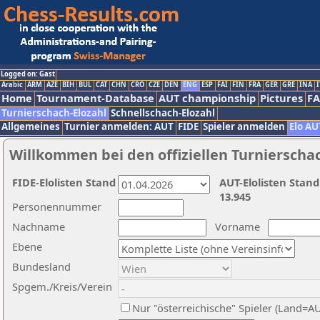
Logged on: Gast
Arabic
ARM
AZE
BIH
BUL
CAT
CHN
CRO
CZE
DEN
ENG
ESP
FAI
FIN
FRA
GER
GRE
INA
I
Home
Tournament-Database
AUT championship
Pictures
F
Turnierschach-Elozahl
Schnellschach-Elozahl
Allgemeines
Turnier anmelden: AUT
FIDE
Spieler anmelden
Elo AU
Willkommen bei den offiziellen Turnierscha
FIDE-Elolisten Stand
AUT-Elolisten Stand
13.945
Personennummer
Nachname
Vorname
Ebene
Bundesland
Spgem./Kreis/Verein
Nur "österreichische" Spieler (Land=A