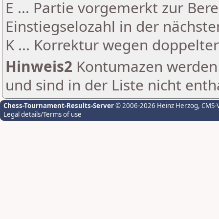
E ... Partie vorgemerkt zur Be
Einstiegselozahl in der nächst
K ... Korrektur wegen doppelt
Hinweis2
Kontumazen werden g
und sind in der Liste nicht enth
Chess-Tournament-Results-Server
© 2006-2026 Heinz Herzog
, CMS-
Legal details/Terms of use