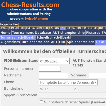
Logged on: Gast
Arabic
ARM
AZE
BIH
BUL
CAT
CHN
CRO
CZE
DEN
ENG
ESP
FAI
FIN
FRA
GER
GRE
INA
I
Home
Tournament-Database
AUT championship
Pictures
F
Turnierschach-Elozahl
Schnellschach-Elozahl
Allgemeines
Turnier anmelden: AUT
FIDE
Spieler anmelden
Elo AU
Willkommen bei den offiziellen Turnierscha
FIDE-Elolisten Stand
AUT-Elolisten Stand
13.945
Personennummer
Nachname
Vorname
Ebene
Bundesland
Spgem./Kreis/Verein
Nur "österreichische" Spieler (Land=A