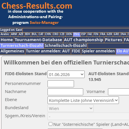
Logged on: Gast
Arabic
ARM
AZE
BIH
BUL
CAT
CHN
CRO
CZE
DEN
ENG
ESP
FAI
FIN
FRA
GER
GRE
INA
I
Home
Tournament-Database
AUT championship
Pictures
F
Turnierschach-Elozahl
Schnellschach-Elozahl
Allgemeines
Turnier anmelden: AUT
FIDE
Spieler anmelden
Elo AU
Willkommen bei den offiziellen Turnierscha
FIDE-Elolisten Stand
AUT-Elolisten Stand
13.945
Personennummer
Nachname
Vorname
Ebene
Bundesland
Spgem./Kreis/Verein
Nur "österreichische" Spieler (Land=A