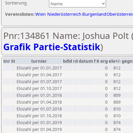
Sortierung
Vereinslisten:
Wien
Niederösterreich
Burgenland
Oberösterrei
Pnr:134861 Name: Joshua Polt 
Grafik Partie-Statistik
)
tnr
St
turnier
bdld
rd
datum
f
K
erg
elo+/-
gegn
Elozahl per 01.01.2017
0
812
Elozahl per 01.04.2017
0
812
Elozahl per 01.07.2017
0
812
Elozahl per 01.10.2017
0
812
Elozahl per 01.01.2018
0
809
Elozahl per 01.04.2018
0
809
Elozahl per 01.07.2018
0
810
Elozahl per 01.10.2018
0
810
Elozahl per 01.01.2019
0
874
Elozahl per 01.04.2019
0
874