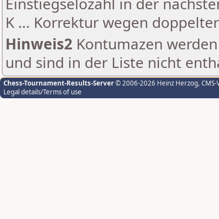
Einstiegselozahl in der nächst
K ... Korrektur wegen doppelt
Hinweis2
Kontumazen werden g
und sind in der Liste nicht enth
Chess-Tournament-Results-Server
© 2006-2026 Heinz Herzog
, CMS-
Legal details/Terms of use