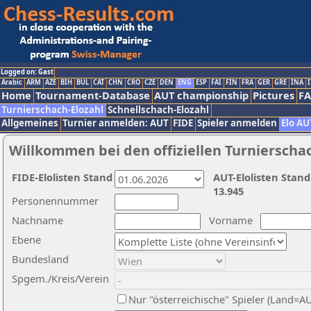
Logged on: Gast
Arabic
ARM
AZE
BIH
BUL
CAT
CHN
CRO
CZE
DEN
ENG
ESP
FAI
FIN
FRA
GER
GRE
INA
I
Home
Tournament-Database
AUT championship
Pictures
F
Turnierschach-Elozahl
Schnellschach-Elozahl
Allgemeines
Turnier anmelden: AUT
FIDE
Spieler anmelden
Elo AU
Willkommen bei den offiziellen Turnierscha
FIDE-Elolisten Stand
AUT-Elolisten Stand
13.945
Personennummer
Nachname
Vorname
Ebene
Bundesland
Spgem./Kreis/Verein
Nur "österreichische" Spieler (Land=A