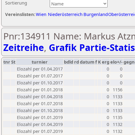
Sortierung
Vereinslisten:
Wien
Niederösterreich
Burgenland
Oberösterrei
Pnr:134911 Name: Markus Atzm
Zeitreihe
,
Grafik Partie-Statis
tnr
St
turnier
bdld
rd
datum
f
K
erg
elo+/-
gegn
Elozahl per 01.04.2017
0
0
Elozahl per 01.07.2017
0
0
Elozahl per 01.10.2017
0
0
Elozahl per 01.01.2018
0
1156
Elozahl per 01.04.2018
0
1133
Elozahl per 01.07.2018
0
1133
Elozahl per 01.10.2018
0
1133
Elozahl per 01.01.2019
0
1135
Elozahl per 01.04.2019
0
1132
Elozahl per 01.07.2019
0
1132