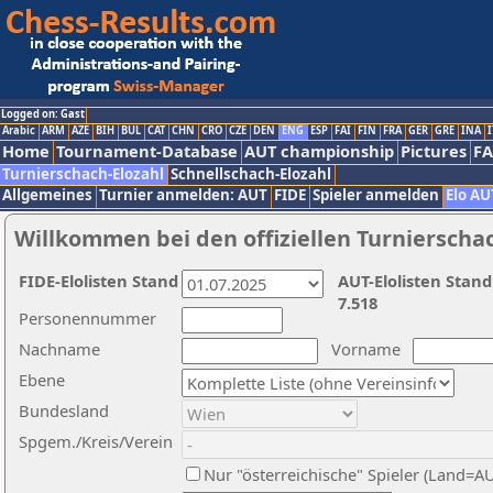
Logged on: Gast
Arabic
ARM
AZE
BIH
BUL
CAT
CHN
CRO
CZE
DEN
ENG
ESP
FAI
FIN
FRA
GER
GRE
INA
I
Home
Tournament-Database
AUT championship
Pictures
F
Turnierschach-Elozahl
Schnellschach-Elozahl
Allgemeines
Turnier anmelden: AUT
FIDE
Spieler anmelden
Elo AU
Willkommen bei den offiziellen Turnierscha
FIDE-Elolisten Stand
AUT-Elolisten Stand
7.518
Personennummer
Nachname
Vorname
Ebene
Bundesland
Spgem./Kreis/Verein
Nur "österreichische" Spieler (Land=A