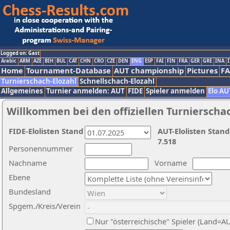
Logged on: Gast
Arabic
ARM
AZE
BIH
BUL
CAT
CHN
CRO
CZE
DEN
ENG
ESP
FAI
FIN
FRA
GER
GRE
INA
I
Home
Tournament-Database
AUT championship
Pictures
F
Turnierschach-Elozahl
Schnellschach-Elozahl
Allgemeines
Turnier anmelden: AUT
FIDE
Spieler anmelden
Elo AU
Willkommen bei den offiziellen Turnierscha
FIDE-Elolisten Stand
AUT-Elolisten Stand
7.518
Personennummer
Nachname
Vorname
Ebene
Bundesland
Spgem./Kreis/Verein
Nur "österreichische" Spieler (Land=A