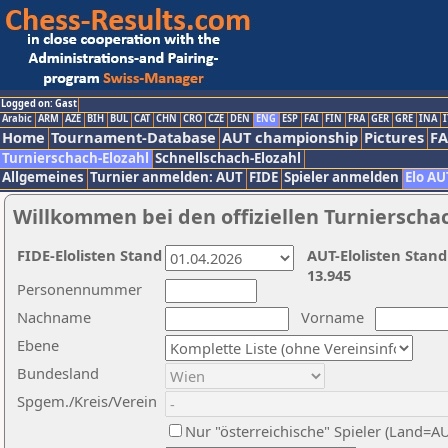
Logged on: Gast
Arabic
ARM
AZE
BIH
BUL
CAT
CHN
CRO
CZE
DEN
ENG
ESP
FAI
FIN
FRA
GER
GRE
INA
I
Home
Tournament-Database
AUT championship
Pictures
F
Turnierschach-Elozahl
Schnellschach-Elozahl
Allgemeines
Turnier anmelden: AUT
FIDE
Spieler anmelden
Elo AU
Willkommen bei den offiziellen Turnierscha
FIDE-Elolisten Stand
AUT-Elolisten Stand
13.945
Personennummer
Nachname
Vorname
Ebene
Bundesland
Spgem./Kreis/Verein
Nur "österreichische" Spieler (Land=A