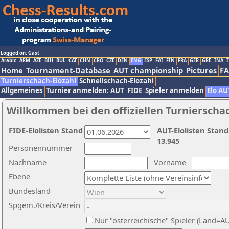
Logged on: Gast
Arabic
ARM
AZE
BIH
BUL
CAT
CHN
CRO
CZE
DEN
ENG
ESP
FAI
FIN
FRA
GER
GRE
INA
I
Home
Tournament-Database
AUT championship
Pictures
F
Turnierschach-Elozahl
Schnellschach-Elozahl
Allgemeines
Turnier anmelden: AUT
FIDE
Spieler anmelden
Elo AU
Willkommen bei den offiziellen Turnierscha
FIDE-Elolisten Stand
AUT-Elolisten Stand
13.945
Personennummer
Nachname
Vorname
Ebene
Bundesland
Spgem./Kreis/Verein
Nur "österreichische" Spieler (Land=A