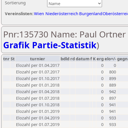
Sortierung
Vereinslisten:
Wien
Niederösterreich
Burgenland
Oberösterrei
Pnr:135730 Name: Paul Ortner 
Grafik Partie-Statistik
)
tnr
St
turnier
bdld
rd
datum
f
K
erg
elo+/-
gegn
Elozahl per 01.04.2017
0
0
Elozahl per 01.07.2017
0
800
Elozahl per 01.10.2017
0
899
Elozahl per 01.01.2018
0
889
Elozahl per 01.04.2018
0
942
Elozahl per 01.07.2018
0
897
Elozahl per 01.10.2018
0
941
Elozahl per 01.01.2019
0
941
Elozahl per 01.04.2019
0
933
Elozahl per 01.07.2019
0
933