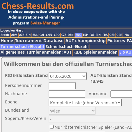
Logged on: Gast
Arabic
ARM
AZE
BIH
BUL
CAT
CHN
CRO
CZE
DEN
ENG
ESP
FAI
FIN
FRA
GER
GRE
INA
I
Home
Tournament-Database
AUT championship
Pictures
F
Turnierschach-Elozahl
Schnellschach-Elozahl
Allgemeines
Turnier anmelden: AUT
FIDE
Spieler anmelden
Elo AU
Willkommen bei den offiziellen Turnierscha
FIDE-Elolisten Stand
AUT-Elolisten Stand
13.945
Personennummer
Nachname
Vorname
Ebene
Bundesland
Spgem./Kreis/Verein
Nur "österreichische" Spieler (Land=A