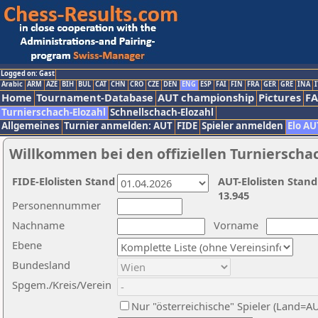
Logged on: Gast
Arabic
ARM
AZE
BIH
BUL
CAT
CHN
CRO
CZE
DEN
ENG
ESP
FAI
FIN
FRA
GER
GRE
INA
I
Home
Tournament-Database
AUT championship
Pictures
F
Turnierschach-Elozahl
Schnellschach-Elozahl
Allgemeines
Turnier anmelden: AUT
FIDE
Spieler anmelden
Elo AU
Willkommen bei den offiziellen Turnierscha
FIDE-Elolisten Stand
AUT-Elolisten Stand
13.945
Personennummer
Nachname
Vorname
Ebene
Bundesland
Spgem./Kreis/Verein
Nur "österreichische" Spieler (Land=A