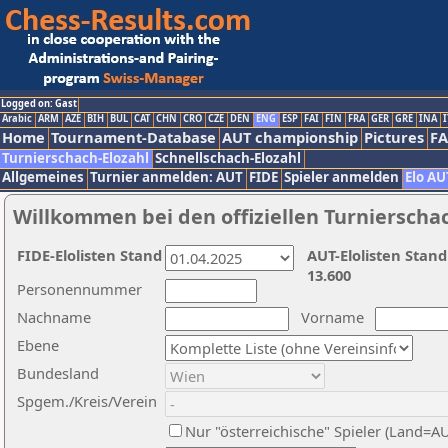
Logged on: Gast
Arabic
ARM
AZE
BIH
BUL
CAT
CHN
CRO
CZE
DEN
ENG
ESP
FAI
FIN
FRA
GER
GRE
INA
I
Home
Tournament-Database
AUT championship
Pictures
F
Turnierschach-Elozahl
Schnellschach-Elozahl
Allgemeines
Turnier anmelden: AUT
FIDE
Spieler anmelden
Elo AU
Willkommen bei den offiziellen Turnierscha
FIDE-Elolisten Stand
AUT-Elolisten Stand
13.600
Personennummer
Nachname
Vorname
Ebene
Bundesland
Spgem./Kreis/Verein
Nur "österreichische" Spieler (Land=A