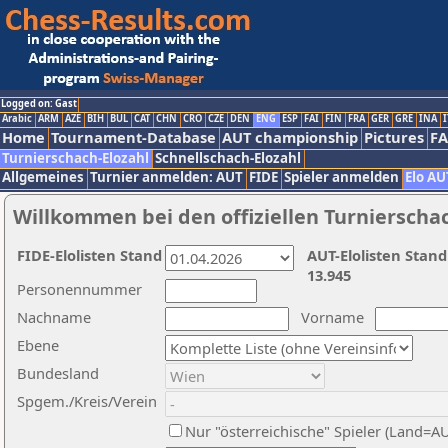
Logged on: Gast
Arabic
ARM
AZE
BIH
BUL
CAT
CHN
CRO
CZE
DEN
ENG
ESP
FAI
FIN
FRA
GER
GRE
INA
I
Home
Tournament-Database
AUT championship
Pictures
F
Turnierschach-Elozahl
Schnellschach-Elozahl
Allgemeines
Turnier anmelden: AUT
FIDE
Spieler anmelden
Elo AU
Willkommen bei den offiziellen Turnierscha
FIDE-Elolisten Stand
AUT-Elolisten Stand
13.945
Personennummer
Nachname
Vorname
Ebene
Bundesland
Spgem./Kreis/Verein
Nur "österreichische" Spieler (Land=A