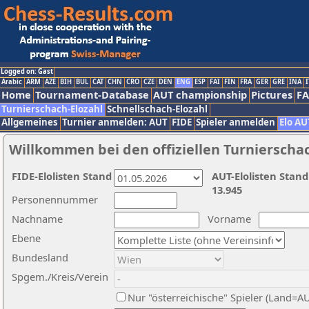
Logged on: Gast
Arabic
ARM
AZE
BIH
BUL
CAT
CHN
CRO
CZE
DEN
ENG
ESP
FAI
FIN
FRA
GER
GRE
INA
I
Home
Tournament-Database
AUT championship
Pictures
F
Turnierschach-Elozahl
Schnellschach-Elozahl
Allgemeines
Turnier anmelden: AUT
FIDE
Spieler anmelden
Elo AU
Willkommen bei den offiziellen Turnierscha
FIDE-Elolisten Stand
AUT-Elolisten Stand
13.945
Personennummer
Nachname
Vorname
Ebene
Bundesland
Spgem./Kreis/Verein
Nur "österreichische" Spieler (Land=A