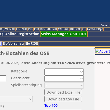
Servert
TA
JPN
MKD
LTU
NED
POL
POR
ROU
RUS
SRB
SVK
SWE
TUR
UKR
VIE
FontSize:11pt
AQ
Online Registration
Swiss-Manager
ÖSB
FIDE
T
Elo Vorschau
Elo FIDE
ch-Elozahlen des ÖSB
 01.04.2026, letzte Änderung am 11.07.2026 09:29, gewertete P
Kategorie
Geschlecht
Spielberechtigung
Top 100
UT)