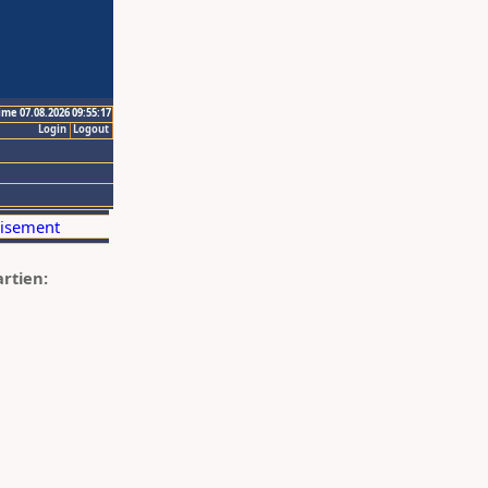
ime 07.08.2026 09:55:17
Login
Logout
artien: