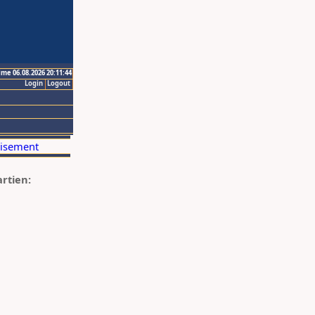
ime 06.08.2026 20:11:44
Login
Logout
artien: