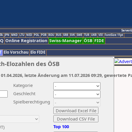
Servert
TA
JPN
MKD
LTU
NED
POL
POR
ROU
RUS
SRB
SVK
SWE
TUR
UKR
VIE
FontSize:11pt
AQ
Online Registration
Swiss-Manager
ÖSB
FIDE
T
Elo Vorschau
Elo FIDE
ch-Elozahlen des ÖSB
 01.04.2026, letzte Änderung am 11.07.2026 09:29, gewertete P
Kategorie
Geschlecht
Spielberechtigung
Top 100
UT)