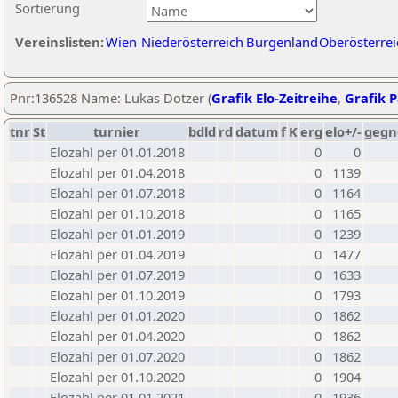
Sortierung
Vereinslisten:
Wien
Niederösterreich
Burgenland
Oberösterrei
Pnr:136528 Name: Lukas Dotzer (
Grafik Elo-Zeitreihe
,
Grafik P
tnr
St
turnier
bdld
rd
datum
f
K
erg
elo+/-
gegn
Elozahl per 01.01.2018
0
0
Elozahl per 01.04.2018
0
1139
Elozahl per 01.07.2018
0
1164
Elozahl per 01.10.2018
0
1165
Elozahl per 01.01.2019
0
1239
Elozahl per 01.04.2019
0
1477
Elozahl per 01.07.2019
0
1633
Elozahl per 01.10.2019
0
1793
Elozahl per 01.01.2020
0
1862
Elozahl per 01.04.2020
0
1862
Elozahl per 01.07.2020
0
1862
Elozahl per 01.10.2020
0
1904
Elozahl per 01.01.2021
0
1936