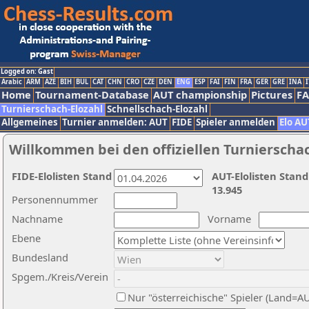
Logged on: Gast
Arabic
ARM
AZE
BIH
BUL
CAT
CHN
CRO
CZE
DEN
ENG
ESP
FAI
FIN
FRA
GER
GRE
INA
I
Home
Tournament-Database
AUT championship
Pictures
F
Turnierschach-Elozahl
Schnellschach-Elozahl
Allgemeines
Turnier anmelden: AUT
FIDE
Spieler anmelden
Elo AU
Willkommen bei den offiziellen Turnierscha
FIDE-Elolisten Stand
AUT-Elolisten Stand
13.945
Personennummer
Nachname
Vorname
Ebene
Bundesland
Spgem./Kreis/Verein
Nur "österreichische" Spieler (Land=A