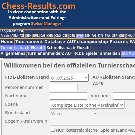
Logged on: Gast
Arabic
ARM
AZE
BIH
BUL
CAT
CHN
CRO
CZE
DEN
ENG
ESP
FAI
FIN
FRA
GER
GRE
INA
I
Home
Tournament-Database
AUT championship
Pictures
F
Turnierschach-Elozahl
Schnellschach-Elozahl
Allgemeines
Turnier anmelden: AUT
FIDE
Spieler anmelden
Elo AU
Willkommen bei den offiziellen Turnierscha
FIDE-Elolisten Stand
AUT-Elolisten Stand
7.518
Personennummer
Nachname
Vorname
Ebene
Bundesland
Spgem./Kreis/Verein
Nur "österreichische" Spieler (Land=A