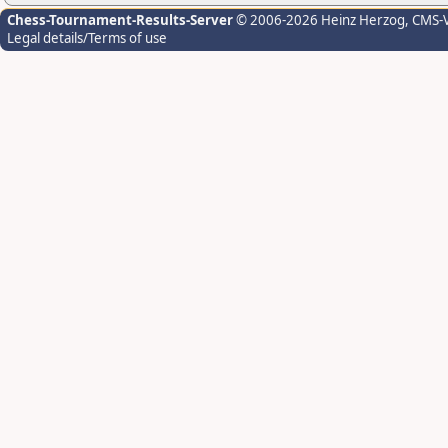
Chess-Tournament-Results-Server
© 2006-2026 Heinz Herzog
, CMS-
Legal details/Terms of use