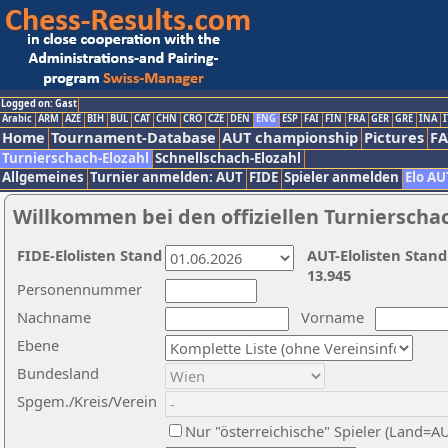
Logged on: Gast
Arabic
ARM
AZE
BIH
BUL
CAT
CHN
CRO
CZE
DEN
ENG
ESP
FAI
FIN
FRA
GER
GRE
INA
I
Home
Tournament-Database
AUT championship
Pictures
F
Turnierschach-Elozahl
Schnellschach-Elozahl
Allgemeines
Turnier anmelden: AUT
FIDE
Spieler anmelden
Elo AU
Willkommen bei den offiziellen Turnierscha
FIDE-Elolisten Stand
AUT-Elolisten Stand
13.945
Personennummer
Nachname
Vorname
Ebene
Bundesland
Spgem./Kreis/Verein
Nur "österreichische" Spieler (Land=A