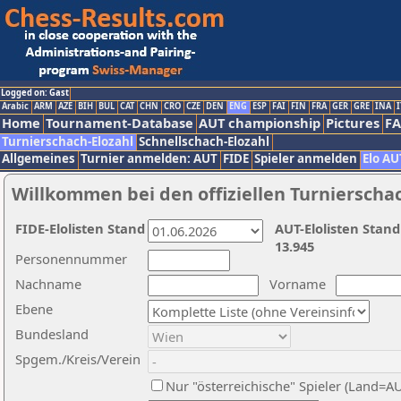
Logged on: Gast
Arabic
ARM
AZE
BIH
BUL
CAT
CHN
CRO
CZE
DEN
ENG
ESP
FAI
FIN
FRA
GER
GRE
INA
I
Home
Tournament-Database
AUT championship
Pictures
F
Turnierschach-Elozahl
Schnellschach-Elozahl
Allgemeines
Turnier anmelden: AUT
FIDE
Spieler anmelden
Elo AU
Willkommen bei den offiziellen Turnierscha
FIDE-Elolisten Stand
AUT-Elolisten Stand
13.945
Personennummer
Nachname
Vorname
Ebene
Bundesland
Spgem./Kreis/Verein
Nur "österreichische" Spieler (Land=A