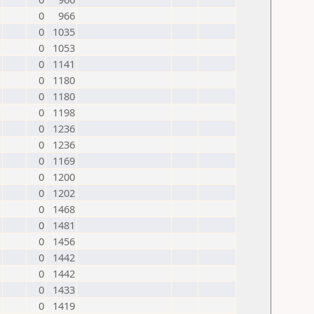
0
966
0
1035
0
1053
0
1141
0
1180
0
1180
0
1198
0
1236
0
1236
0
1169
0
1200
0
1202
0
1468
0
1481
0
1456
0
1442
0
1442
0
1433
0
1419