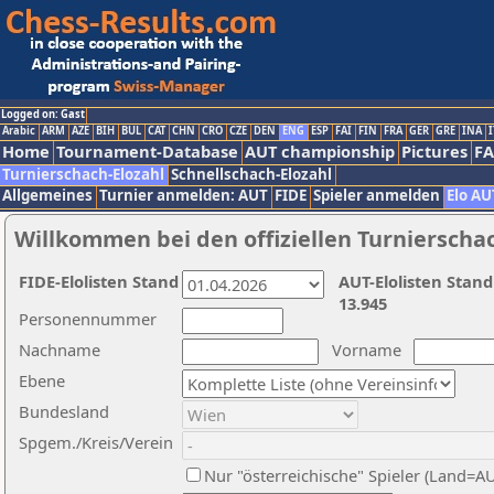
Logged on: Gast
Arabic
ARM
AZE
BIH
BUL
CAT
CHN
CRO
CZE
DEN
ENG
ESP
FAI
FIN
FRA
GER
GRE
INA
I
Home
Tournament-Database
AUT championship
Pictures
F
Turnierschach-Elozahl
Schnellschach-Elozahl
Allgemeines
Turnier anmelden: AUT
FIDE
Spieler anmelden
Elo AU
Willkommen bei den offiziellen Turnierscha
FIDE-Elolisten Stand
AUT-Elolisten Stand
13.945
Personennummer
Nachname
Vorname
Ebene
Bundesland
Spgem./Kreis/Verein
Nur "österreichische" Spieler (Land=A