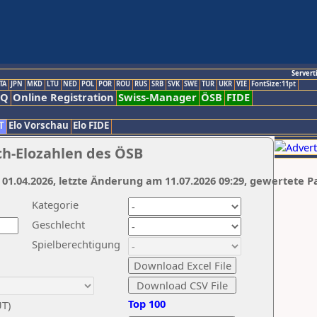
Servert
TA
JPN
MKD
LTU
NED
POL
POR
ROU
RUS
SRB
SVK
SWE
TUR
UKR
VIE
FontSize:11pt
AQ
Online Registration
Swiss-Manager
ÖSB
FIDE
T
Elo Vorschau
Elo FIDE
ch-Elozahlen des ÖSB
 01.04.2026, letzte Änderung am 11.07.2026 09:29, gewertete P
Kategorie
Geschlecht
Spielberechtigung
Top 100
UT)