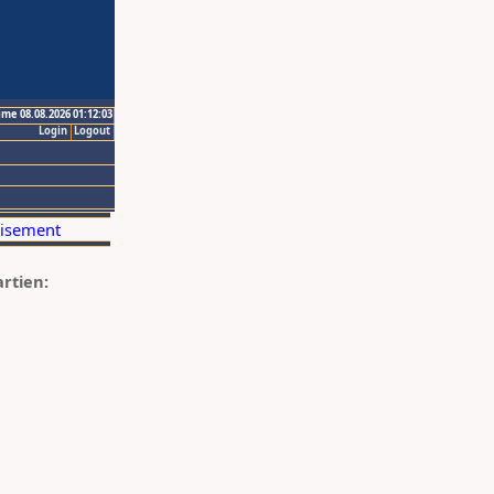
ime 08.08.2026 01:12:03
Login
Logout
artien: