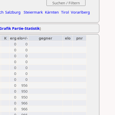
ch
Salzburg
Steiermark
Kärnten
Tirol
Vorarlberg
Grafik Partie-Statistik
)
K
erg
elo+/-
gegner
elo
pnr
0
0
0
0
0
0
0
0
0
0
0
0
0
0
0
956
0
950
0
950
0
966
0
966
0
966