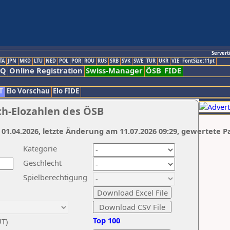
Servert
TA
JPN
MKD
LTU
NED
POL
POR
ROU
RUS
SRB
SVK
SWE
TUR
UKR
VIE
FontSize:11pt
AQ
Online Registration
Swiss-Manager
ÖSB
FIDE
T
Elo Vorschau
Elo FIDE
ch-Elozahlen des ÖSB
 01.04.2026, letzte Änderung am 11.07.2026 09:29, gewertete P
Kategorie
Geschlecht
Spielberechtigung
Top 100
UT)