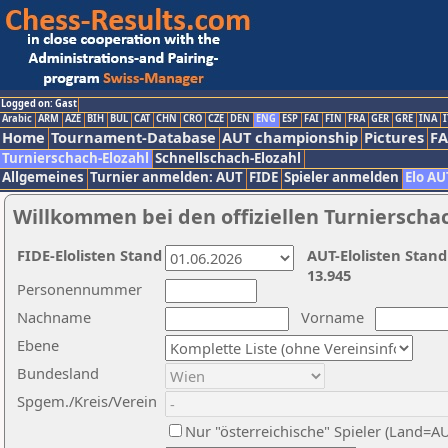
Logged on: Gast
Arabic
ARM
AZE
BIH
BUL
CAT
CHN
CRO
CZE
DEN
ENG
ESP
FAI
FIN
FRA
GER
GRE
INA
I
Home
Tournament-Database
AUT championship
Pictures
F
Turnierschach-Elozahl
Schnellschach-Elozahl
Allgemeines
Turnier anmelden: AUT
FIDE
Spieler anmelden
Elo AU
Willkommen bei den offiziellen Turnierscha
FIDE-Elolisten Stand
AUT-Elolisten Stand
13.945
Personennummer
Nachname
Vorname
Ebene
Bundesland
Spgem./Kreis/Verein
Nur "österreichische" Spieler (Land=A