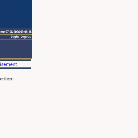
ime 07.08.2026 09:08:18
Login
Logout
artien: