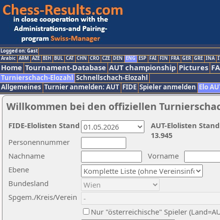
Logged on: Gast
Arabic
ARM
AZE
BIH
BUL
CAT
CHN
CRO
CZE
DEN
ENG
ESP
FAI
FIN
FRA
GER
GRE
INA
I
Home
Tournament-Database
AUT championship
Pictures
F
Turnierschach-Elozahl
Schnellschach-Elozahl
Allgemeines
Turnier anmelden: AUT
FIDE
Spieler anmelden
Elo AU
Willkommen bei den offiziellen Turnierscha
FIDE-Elolisten Stand
AUT-Elolisten Stand
13.945
Personennummer
Nachname
Vorname
Ebene
Bundesland
Spgem./Kreis/Verein
Nur "österreichische" Spieler (Land=A