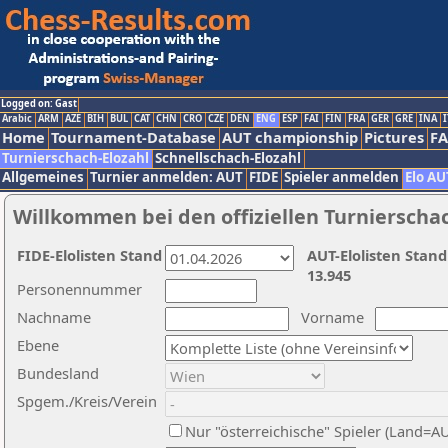
Logged on: Gast
Arabic
ARM
AZE
BIH
BUL
CAT
CHN
CRO
CZE
DEN
ENG
ESP
FAI
FIN
FRA
GER
GRE
INA
I
Home
Tournament-Database
AUT championship
Pictures
F
Turnierschach-Elozahl
Schnellschach-Elozahl
Allgemeines
Turnier anmelden: AUT
FIDE
Spieler anmelden
Elo AU
Willkommen bei den offiziellen Turnierscha
FIDE-Elolisten Stand
AUT-Elolisten Stand
13.945
Personennummer
Nachname
Vorname
Ebene
Bundesland
Spgem./Kreis/Verein
Nur "österreichische" Spieler (Land=A