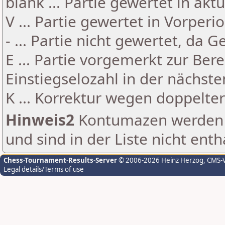
blank ... Partie gewertet in akt
V ... Partie gewertet in Vorperi
- ... Partie nicht gewertet, da 
E ... Partie vorgemerkt zur Be
Einstiegselozahl in der nächst
K ... Korrektur wegen doppelt
Hinweis2
Kontumazen werden g
und sind in der Liste nicht enth
Chess-Tournament-Results-Server
© 2006-2026 Heinz Herzog
, CMS-
Legal details/Terms of use