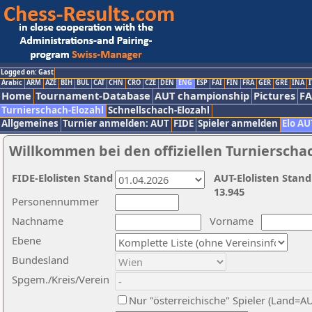
Logged on: Gast
Arabic
ARM
AZE
BIH
BUL
CAT
CHN
CRO
CZE
DEN
ENG
ESP
FAI
FIN
FRA
GER
GRE
INA
I
Home
Tournament-Database
AUT championship
Pictures
F
Turnierschach-Elozahl
Schnellschach-Elozahl
Allgemeines
Turnier anmelden: AUT
FIDE
Spieler anmelden
Elo AU
Willkommen bei den offiziellen Turnierscha
FIDE-Elolisten Stand
AUT-Elolisten Stand
13.945
Personennummer
Nachname
Vorname
Ebene
Bundesland
Spgem./Kreis/Verein
Nur "österreichische" Spieler (Land=A