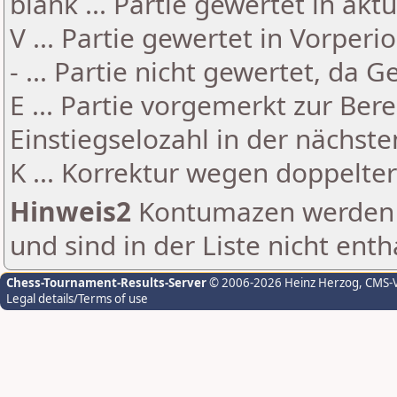
blank ... Partie gewertet in akt
V ... Partie gewertet in Vorperi
- ... Partie nicht gewertet, da 
E ... Partie vorgemerkt zur Be
Einstiegselozahl in der nächst
K ... Korrektur wegen doppelt
Hinweis2
Kontumazen werden g
und sind in der Liste nicht enth
Chess-Tournament-Results-Server
© 2006-2026 Heinz Herzog
, CMS-
Legal details/Terms of use