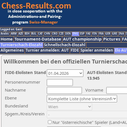
Logged on: Gast
Arabic
ARM
AZE
BIH
BUL
CAT
CHN
CRO
CZE
DEN
ENG
ESP
FAI
FIN
FRA
GER
GRE
INA
I
Home
Tournament-Database
AUT championship
Pictures
F
Turnierschach-Elozahl
Schnellschach-Elozahl
Allgemeines
Turnier anmelden: AUT
FIDE
Spieler anmelden
Elo AU
Willkommen bei den offiziellen Turnierscha
FIDE-Elolisten Stand
AUT-Elolisten Stand
13.945
Personennummer
Nachname
Vorname
Ebene
Bundesland
Spgem./Kreis/Verein
Nur "österreichische" Spieler (Land=A