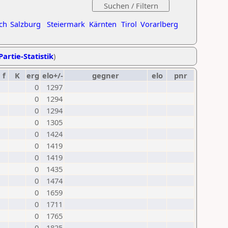
ch
Salzburg
Steiermark
Kärnten
Tirol
Vorarlberg
Partie-Statistik
)
f
K
erg
elo+/-
gegner
elo
pnr
0
1297
0
1294
0
1294
0
1305
0
1424
0
1419
0
1419
0
1435
0
1474
0
1659
0
1711
0
1765
0
1825