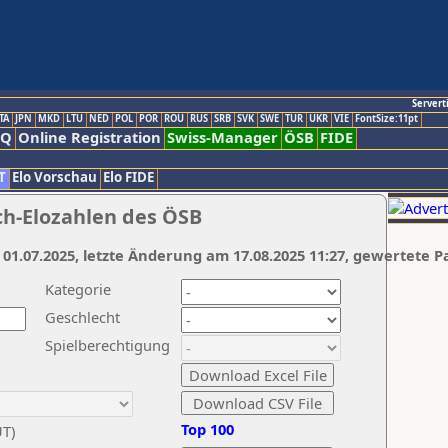
Servert
TA
JPN
MKD
LTU
NED
POL
POR
ROU
RUS
SRB
SVK
SWE
TUR
UKR
VIE
FontSize:11pt
AQ
Online Registration
Swiss-Manager
ÖSB
FIDE
T
Elo Vorschau
Elo FIDE
ch-Elozahlen des ÖSB
 01.07.2025, letzte Änderung am 17.08.2025 11:27, gewertete P
Kategorie
Geschlecht
Spielberechtigung
Top 100
UT)