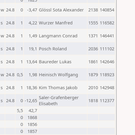
w
24.8
0
-3,47
Glössl Sota Alexander
2138
140854
s
24.8
1
4,22
Wurzer Manfred
1555
116582
w
24.8
1
1,49
Langmann Conrad
1371
146441
s
24.8
1
19,1
Posch Roland
2036
111102
s
24.8
1
13,64
Baureder Lukas
1861
142646
w
24.8
0,5
1,98
Heinisch Wolfgang
1879
118923
s
24.8
1
18,36
Kim Thomas Jakob
2010
142948
Saler-Grafenberger
s
24.8
0
-12,65
1818
112377
Elisabeth
5,5
42,7
0
1868
0
1856
0
1857