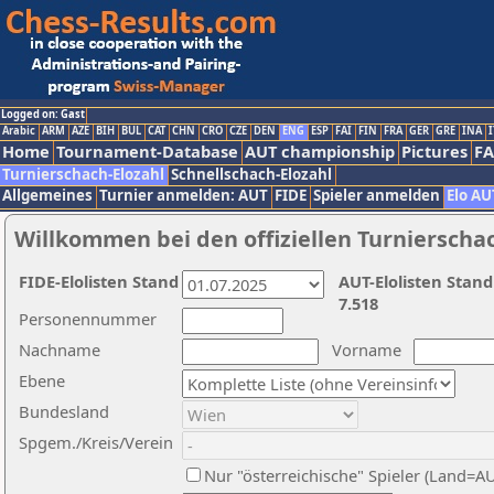
Logged on: Gast
Arabic
ARM
AZE
BIH
BUL
CAT
CHN
CRO
CZE
DEN
ENG
ESP
FAI
FIN
FRA
GER
GRE
INA
I
Home
Tournament-Database
AUT championship
Pictures
F
Turnierschach-Elozahl
Schnellschach-Elozahl
Allgemeines
Turnier anmelden: AUT
FIDE
Spieler anmelden
Elo AU
Willkommen bei den offiziellen Turnierscha
FIDE-Elolisten Stand
AUT-Elolisten Stand
7.518
Personennummer
Nachname
Vorname
Ebene
Bundesland
Spgem./Kreis/Verein
Nur "österreichische" Spieler (Land=A