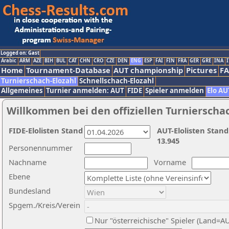
Logged on: Gast
Arabic
ARM
AZE
BIH
BUL
CAT
CHN
CRO
CZE
DEN
ENG
ESP
FAI
FIN
FRA
GER
GRE
INA
I
Home
Tournament-Database
AUT championship
Pictures
F
Turnierschach-Elozahl
Schnellschach-Elozahl
Allgemeines
Turnier anmelden: AUT
FIDE
Spieler anmelden
Elo AU
Willkommen bei den offiziellen Turnierscha
FIDE-Elolisten Stand
AUT-Elolisten Stand
13.945
Personennummer
Nachname
Vorname
Ebene
Bundesland
Spgem./Kreis/Verein
Nur "österreichische" Spieler (Land=A