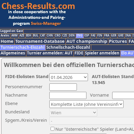
Logged on: Gast
Arabic
ARM
AZE
BIH
BUL
CAT
CHN
CRO
CZE
DEN
ENG
ESP
FAI
FIN
FRA
GER
GRE
INA
I
Home
Tournament-Database
AUT championship
Pictures
F
Turnierschach-Elozahl
Schnellschach-Elozahl
Allgemeines
Turnier anmelden: AUT
FIDE
Spieler anmelden
Elo AU
Willkommen bei den offiziellen Turnierscha
FIDE-Elolisten Stand
AUT-Elolisten Stand
13.945
Personennummer
Nachname
Vorname
Ebene
Bundesland
Spgem./Kreis/Verein
Nur "österreichische" Spieler (Land=A