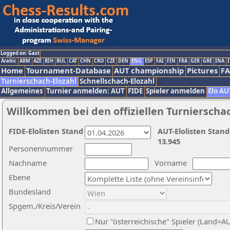
Logged on: Gast
Arabic
ARM
AZE
BIH
BUL
CAT
CHN
CRO
CZE
DEN
ENG
ESP
FAI
FIN
FRA
GER
GRE
INA
I
Home
Tournament-Database
AUT championship
Pictures
F
Turnierschach-Elozahl
Schnellschach-Elozahl
Allgemeines
Turnier anmelden: AUT
FIDE
Spieler anmelden
Elo AU
Willkommen bei den offiziellen Turnierscha
FIDE-Elolisten Stand
AUT-Elolisten Stand
13.945
Personennummer
Nachname
Vorname
Ebene
Bundesland
Spgem./Kreis/Verein
Nur "österreichische" Spieler (Land=A