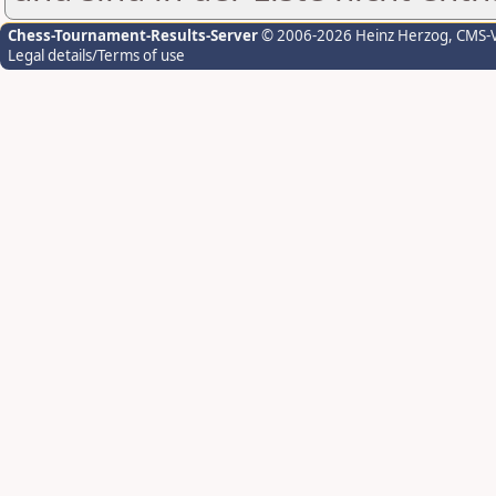
Chess-Tournament-Results-Server
© 2006-2026 Heinz Herzog
, CMS-
Legal details/Terms of use