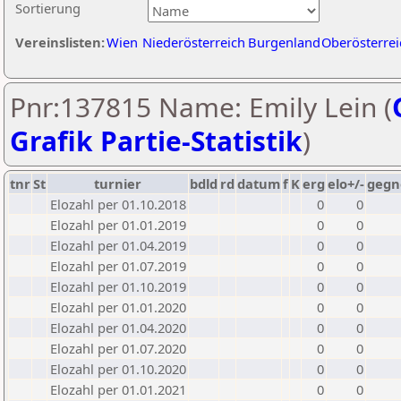
Sortierung
Vereinslisten:
Wien
Niederösterreich
Burgenland
Oberösterrei
Pnr:137815 Name: Emily Lein (
Grafik Partie-Statistik
)
tnr
St
turnier
bdld
rd
datum
f
K
erg
elo+/-
gegn
Elozahl per 01.10.2018
0
0
Elozahl per 01.01.2019
0
0
Elozahl per 01.04.2019
0
0
Elozahl per 01.07.2019
0
0
Elozahl per 01.10.2019
0
0
Elozahl per 01.01.2020
0
0
Elozahl per 01.04.2020
0
0
Elozahl per 01.07.2020
0
0
Elozahl per 01.10.2020
0
0
Elozahl per 01.01.2021
0
0