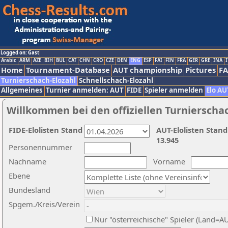
Logged on: Gast
Arabic
ARM
AZE
BIH
BUL
CAT
CHN
CRO
CZE
DEN
ENG
ESP
FAI
FIN
FRA
GER
GRE
INA
I
Home
Tournament-Database
AUT championship
Pictures
F
Turnierschach-Elozahl
Schnellschach-Elozahl
Allgemeines
Turnier anmelden: AUT
FIDE
Spieler anmelden
Elo AU
Willkommen bei den offiziellen Turnierscha
FIDE-Elolisten Stand
AUT-Elolisten Stand
13.945
Personennummer
Nachname
Vorname
Ebene
Bundesland
Spgem./Kreis/Verein
Nur "österreichische" Spieler (Land=A