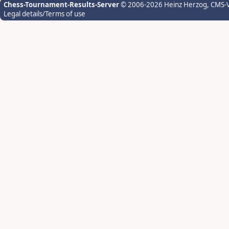
Chess-Tournament-Results-Server
© 2006-2026 Heinz Herzog
, CMS-
Legal details/Terms of use