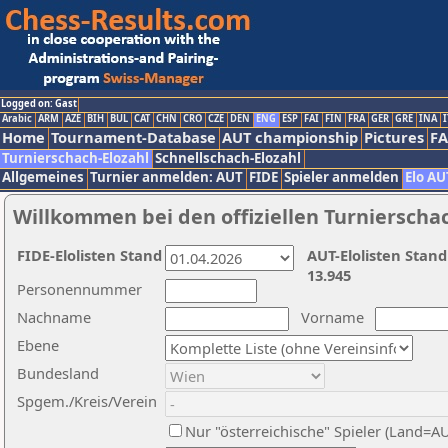
Logged on: Gast
Arabic
ARM
AZE
BIH
BUL
CAT
CHN
CRO
CZE
DEN
ENG
ESP
FAI
FIN
FRA
GER
GRE
INA
I
Home
Tournament-Database
AUT championship
Pictures
F
Turnierschach-Elozahl
Schnellschach-Elozahl
Allgemeines
Turnier anmelden: AUT
FIDE
Spieler anmelden
Elo AU
Willkommen bei den offiziellen Turnierscha
FIDE-Elolisten Stand
AUT-Elolisten Stand
13.945
Personennummer
Nachname
Vorname
Ebene
Bundesland
Spgem./Kreis/Verein
Nur "österreichische" Spieler (Land=A