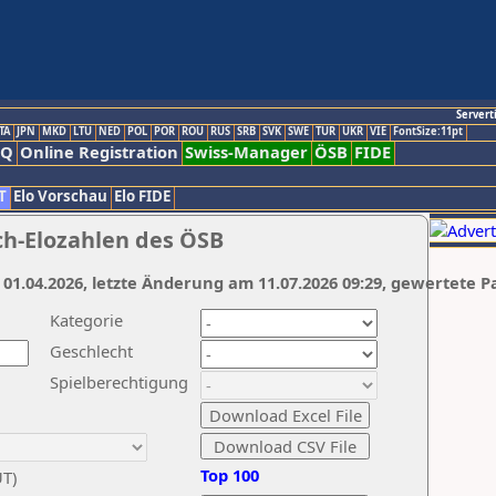
Servert
TA
JPN
MKD
LTU
NED
POL
POR
ROU
RUS
SRB
SVK
SWE
TUR
UKR
VIE
FontSize:11pt
AQ
Online Registration
Swiss-Manager
ÖSB
FIDE
T
Elo Vorschau
Elo FIDE
ch-Elozahlen des ÖSB
 01.04.2026, letzte Änderung am 11.07.2026 09:29, gewertete P
Kategorie
Geschlecht
Spielberechtigung
Top 100
UT)