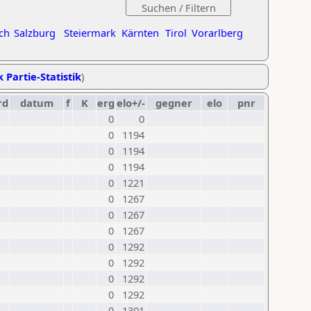
ch
Salzburg
Steiermark
Kärnten
Tirol
Vorarlberg
k Partie-Statistik
)
rd
datum
f
K
erg
elo+/-
gegner
elo
pnr
0
0
0
1194
0
1194
0
1194
0
1221
0
1267
0
1267
0
1267
0
1292
0
1292
0
1292
0
1292
0
1301