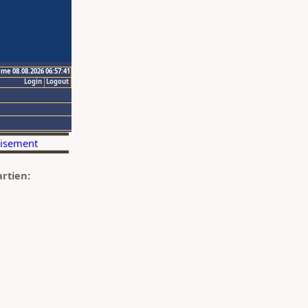
ime 08.08.2026 06:57:41
Login
Logout
artien: