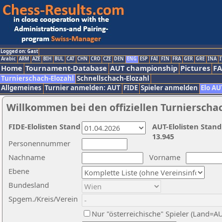
Logged on: Gast
Arabic
ARM
AZE
BIH
BUL
CAT
CHN
CRO
CZE
DEN
ENG
ESP
FAI
FIN
FRA
GER
GRE
INA
I
Home
Tournament-Database
AUT championship
Pictures
F
Turnierschach-Elozahl
Schnellschach-Elozahl
Allgemeines
Turnier anmelden: AUT
FIDE
Spieler anmelden
Elo AU
Willkommen bei den offiziellen Turnierscha
FIDE-Elolisten Stand
AUT-Elolisten Stand
13.945
Personennummer
Nachname
Vorname
Ebene
Bundesland
Spgem./Kreis/Verein
Nur "österreichische" Spieler (Land=A