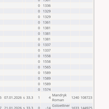
0
1336
0
1329
0
1329
0
1361
0
1381
0
1381
0
1381
0
1337
0
1337
0
1558
0
1558
0
1565
0
1589
0
1589
0
1589
0
1574
Mandryk
6
07.01.2026
s
33.3
1
4
1240
108723
Roman
Gstoettner
7
21.01.2026
s
33.3
0
-14
1633
144925