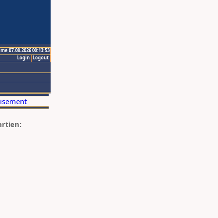
ime 07.08.2026 00:13:53
Login
Logout
artien: