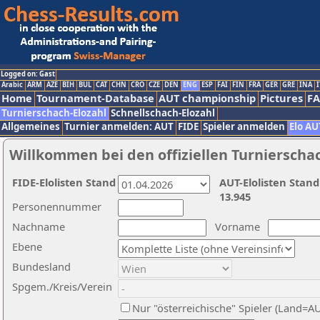
Logged on: Gast
Arabic
ARM
AZE
BIH
BUL
CAT
CHN
CRO
CZE
DEN
ENG
ESP
FAI
FIN
FRA
GER
GRE
INA
I
Home
Tournament-Database
AUT championship
Pictures
F
Turnierschach-Elozahl
Schnellschach-Elozahl
Allgemeines
Turnier anmelden: AUT
FIDE
Spieler anmelden
Elo AU
Willkommen bei den offiziellen Turnierscha
FIDE-Elolisten Stand
AUT-Elolisten Stand
13.945
Personennummer
Nachname
Vorname
Ebene
Bundesland
Spgem./Kreis/Verein
Nur "österreichische" Spieler (Land=A