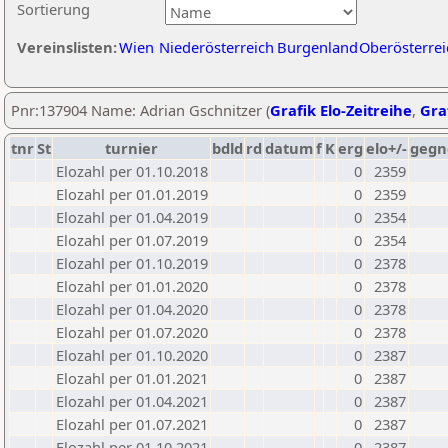
Sortierung
Vereinslisten:
Wien
Niederösterreich
Burgenland
Oberösterrei
Pnr:137904 Name: Adrian Gschnitzer (
Grafik Elo-Zeitreihe
,
Graf
tnr
St
turnier
bdld
rd
datum
f
K
erg
elo+/-
gegn
Elozahl per 01.10.2018
0
2359
Elozahl per 01.01.2019
0
2359
Elozahl per 01.04.2019
0
2354
Elozahl per 01.07.2019
0
2354
Elozahl per 01.10.2019
0
2378
Elozahl per 01.01.2020
0
2378
Elozahl per 01.04.2020
0
2378
Elozahl per 01.07.2020
0
2378
Elozahl per 01.10.2020
0
2387
Elozahl per 01.01.2021
0
2387
Elozahl per 01.04.2021
0
2387
Elozahl per 01.07.2021
0
2387
Elozahl per 01.10.2021
0
2387