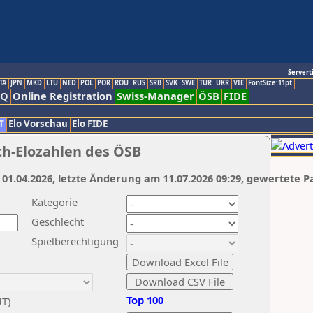
Servert
TA
JPN
MKD
LTU
NED
POL
POR
ROU
RUS
SRB
SVK
SWE
TUR
UKR
VIE
FontSize:11pt
AQ
Online Registration
Swiss-Manager
ÖSB
FIDE
T
Elo Vorschau
Elo FIDE
ch-Elozahlen des ÖSB
 01.04.2026, letzte Änderung am 11.07.2026 09:29, gewertete P
Kategorie
Geschlecht
Spielberechtigung
Top 100
UT)