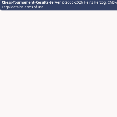
Chess-Tournament-Results-Server
© 2006-2026 Heinz Herzog
, CMS-
Legal details/Terms of use