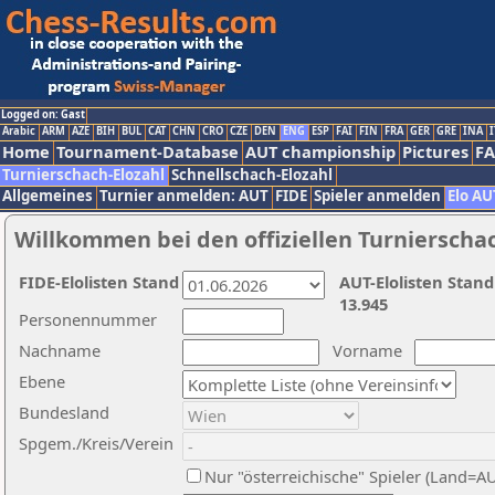
Logged on: Gast
Arabic
ARM
AZE
BIH
BUL
CAT
CHN
CRO
CZE
DEN
ENG
ESP
FAI
FIN
FRA
GER
GRE
INA
I
Home
Tournament-Database
AUT championship
Pictures
F
Turnierschach-Elozahl
Schnellschach-Elozahl
Allgemeines
Turnier anmelden: AUT
FIDE
Spieler anmelden
Elo AU
Willkommen bei den offiziellen Turnierscha
FIDE-Elolisten Stand
AUT-Elolisten Stand
13.945
Personennummer
Nachname
Vorname
Ebene
Bundesland
Spgem./Kreis/Verein
Nur "österreichische" Spieler (Land=A