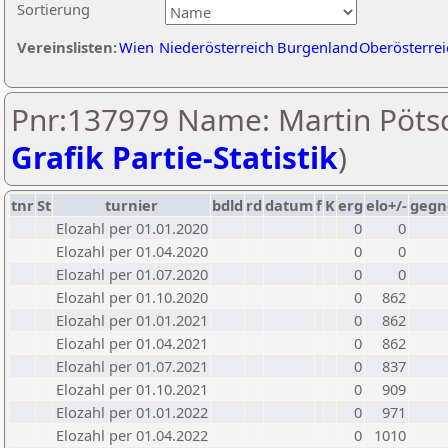
Sortierung
Vereinslisten:
Wien
Niederösterreich
Burgenland
Oberösterrei
Pnr:137979 Name: Martin Pötsc
Grafik Partie-Statistik
)
tnr
St
turnier
bdld
rd
datum
f
K
erg
elo+/-
gegn
Elozahl per 01.01.2020
0
0
Elozahl per 01.04.2020
0
0
Elozahl per 01.07.2020
0
0
Elozahl per 01.10.2020
0
862
Elozahl per 01.01.2021
0
862
Elozahl per 01.04.2021
0
862
Elozahl per 01.07.2021
0
837
Elozahl per 01.10.2021
0
909
Elozahl per 01.01.2022
0
971
Elozahl per 01.04.2022
0
1010