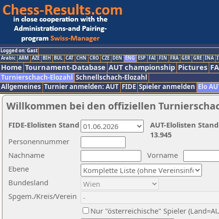
Logged on: Gast
Arabic
ARM
AZE
BIH
BUL
CAT
CHN
CRO
CZE
DEN
ENG
ESP
FAI
FIN
FRA
GER
GRE
INA
I
Home
Tournament-Database
AUT championship
Pictures
F
Turnierschach-Elozahl
Schnellschach-Elozahl
Allgemeines
Turnier anmelden: AUT
FIDE
Spieler anmelden
Elo AU
Willkommen bei den offiziellen Turnierscha
FIDE-Elolisten Stand
AUT-Elolisten Stand
13.945
Personennummer
Nachname
Vorname
Ebene
Bundesland
Spgem./Kreis/Verein
Nur "österreichische" Spieler (Land=A