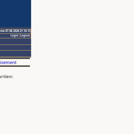
ime 07.08.2026 21:16:12
Login
Logout
artien: