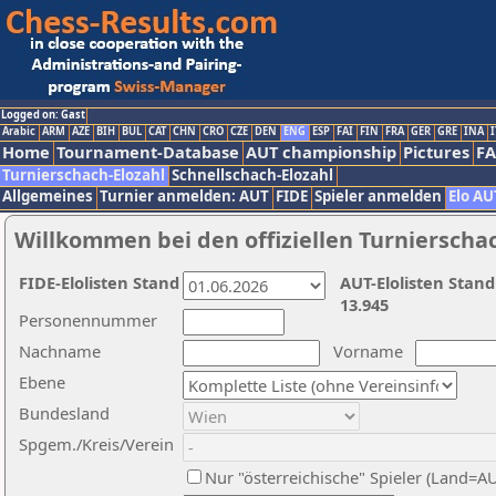
Logged on: Gast
Arabic
ARM
AZE
BIH
BUL
CAT
CHN
CRO
CZE
DEN
ENG
ESP
FAI
FIN
FRA
GER
GRE
INA
I
Home
Tournament-Database
AUT championship
Pictures
F
Turnierschach-Elozahl
Schnellschach-Elozahl
Allgemeines
Turnier anmelden: AUT
FIDE
Spieler anmelden
Elo AU
Willkommen bei den offiziellen Turnierscha
FIDE-Elolisten Stand
AUT-Elolisten Stand
13.945
Personennummer
Nachname
Vorname
Ebene
Bundesland
Spgem./Kreis/Verein
Nur "österreichische" Spieler (Land=A