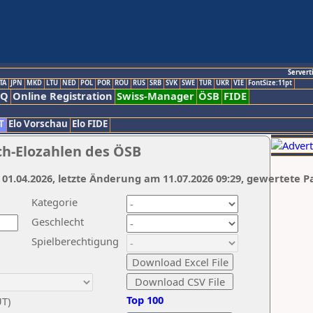
Servert
TA
JPN
MKD
LTU
NED
POL
POR
ROU
RUS
SRB
SVK
SWE
TUR
UKR
VIE
FontSize:11pt
AQ
Online Registration
Swiss-Manager
ÖSB
FIDE
T
Elo Vorschau
Elo FIDE
ch-Elozahlen des ÖSB
 01.04.2026, letzte Änderung am 11.07.2026 09:29, gewertete P
Kategorie
Geschlecht
Spielberechtigung
Top 100
UT)