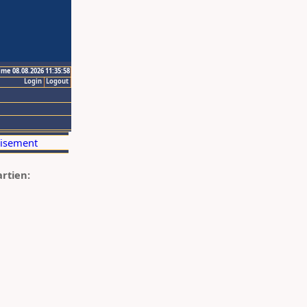
ime 08.08.2026 11:35:58
Login
Logout
artien: