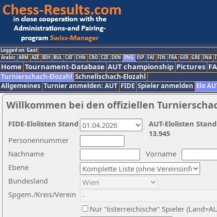
Logged on: Gast
Arabic
ARM
AZE
BIH
BUL
CAT
CHN
CRO
CZE
DEN
ENG
ESP
FAI
FIN
FRA
GER
GRE
INA
I
Home
Tournament-Database
AUT championship
Pictures
F
Turnierschach-Elozahl
Schnellschach-Elozahl
Allgemeines
Turnier anmelden: AUT
FIDE
Spieler anmelden
Elo AU
Willkommen bei den offiziellen Turnierscha
FIDE-Elolisten Stand
AUT-Elolisten Stand
13.945
Personennummer
Nachname
Vorname
Ebene
Bundesland
Spgem./Kreis/Verein
Nur "österreichische" Spieler (Land=A