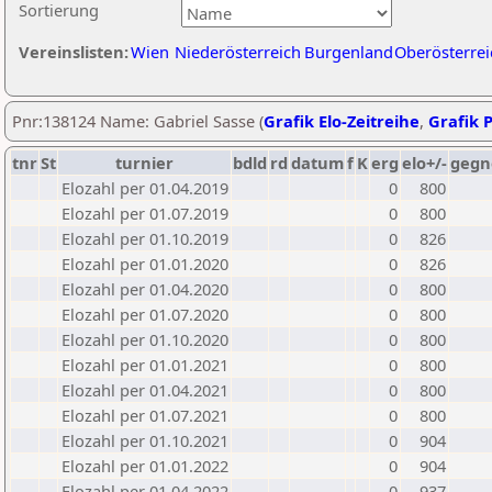
Sortierung
Vereinslisten:
Wien
Niederösterreich
Burgenland
Oberösterrei
Pnr:138124 Name: Gabriel Sasse (
Grafik Elo-Zeitreihe
,
Grafik P
tnr
St
turnier
bdld
rd
datum
f
K
erg
elo+/-
gegn
Elozahl per 01.04.2019
0
800
Elozahl per 01.07.2019
0
800
Elozahl per 01.10.2019
0
826
Elozahl per 01.01.2020
0
826
Elozahl per 01.04.2020
0
800
Elozahl per 01.07.2020
0
800
Elozahl per 01.10.2020
0
800
Elozahl per 01.01.2021
0
800
Elozahl per 01.04.2021
0
800
Elozahl per 01.07.2021
0
800
Elozahl per 01.10.2021
0
904
Elozahl per 01.01.2022
0
904
Elozahl per 01.04.2022
0
937