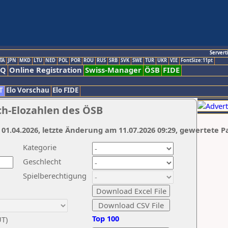
Servert
TA
JPN
MKD
LTU
NED
POL
POR
ROU
RUS
SRB
SVK
SWE
TUR
UKR
VIE
FontSize:11pt
AQ
Online Registration
Swiss-Manager
ÖSB
FIDE
T
Elo Vorschau
Elo FIDE
ch-Elozahlen des ÖSB
 01.04.2026, letzte Änderung am 11.07.2026 09:29, gewertete P
Kategorie
Geschlecht
Spielberechtigung
Top 100
UT)