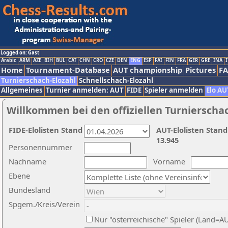
Logged on: Gast
Arabic
ARM
AZE
BIH
BUL
CAT
CHN
CRO
CZE
DEN
ENG
ESP
FAI
FIN
FRA
GER
GRE
INA
I
Home
Tournament-Database
AUT championship
Pictures
F
Turnierschach-Elozahl
Schnellschach-Elozahl
Allgemeines
Turnier anmelden: AUT
FIDE
Spieler anmelden
Elo AU
Willkommen bei den offiziellen Turnierscha
FIDE-Elolisten Stand
AUT-Elolisten Stand
13.945
Personennummer
Nachname
Vorname
Ebene
Bundesland
Spgem./Kreis/Verein
Nur "österreichische" Spieler (Land=A