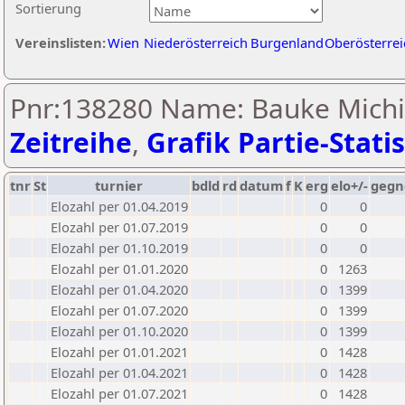
Sortierung
Vereinslisten:
Wien
Niederösterreich
Burgenland
Oberösterrei
Pnr:138280 Name: Bauke Michie
Zeitreihe
,
Grafik Partie-Statis
tnr
St
turnier
bdld
rd
datum
f
K
erg
elo+/-
gegn
Elozahl per 01.04.2019
0
0
Elozahl per 01.07.2019
0
0
Elozahl per 01.10.2019
0
0
Elozahl per 01.01.2020
0
1263
Elozahl per 01.04.2020
0
1399
Elozahl per 01.07.2020
0
1399
Elozahl per 01.10.2020
0
1399
Elozahl per 01.01.2021
0
1428
Elozahl per 01.04.2021
0
1428
Elozahl per 01.07.2021
0
1428