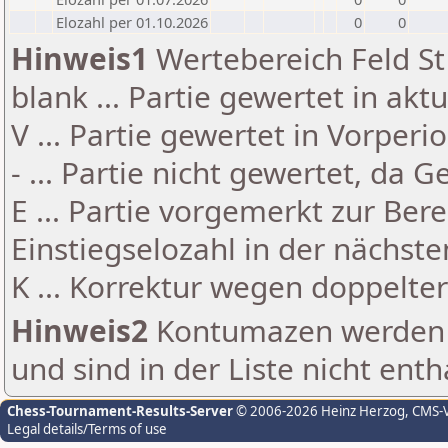
Elozahl per 01.10.2026
0
0
Hinweis1
Wertebereich Feld St 
blank ... Partie gewertet in akt
V ... Partie gewertet in Vorperi
- ... Partie nicht gewertet, da 
E ... Partie vorgemerkt zur Be
Einstiegselozahl in der nächst
K ... Korrektur wegen doppelt
Hinweis2
Kontumazen werden g
und sind in der Liste nicht enth
Chess-Tournament-Results-Server
© 2006-2026 Heinz Herzog
, CMS-
Legal details/Terms of use