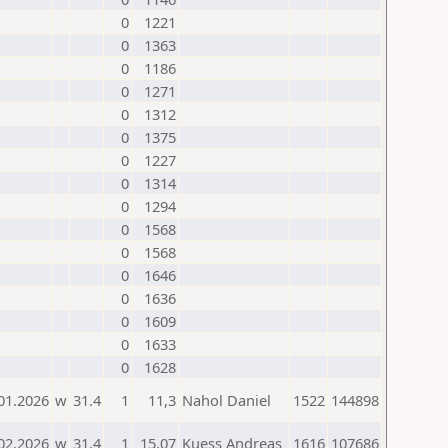
0
1221
0
1363
0
1186
0
1271
0
1312
0
1375
0
1227
0
1314
0
1294
0
1568
0
1568
0
1646
0
1636
0
1609
0
1633
0
1628
01.2026
w
31.4
1
11,3
Nahol Daniel
1522
144898
02.2026
w
31.4
1
15,07
Kuess Andreas
1616
107686