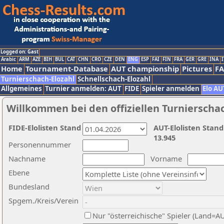
Logged on: Gast
Arabic
ARM
AZE
BIH
BUL
CAT
CHN
CRO
CZE
DEN
ENG
ESP
FAI
FIN
FRA
GER
GRE
INA
I
Home
Tournament-Database
AUT championship
Pictures
F
Turnierschach-Elozahl
Schnellschach-Elozahl
Allgemeines
Turnier anmelden: AUT
FIDE
Spieler anmelden
Elo AU
Willkommen bei den offiziellen Turnierscha
FIDE-Elolisten Stand
AUT-Elolisten Stand
13.945
Personennummer
Nachname
Vorname
Ebene
Bundesland
Spgem./Kreis/Verein
Nur "österreichische" Spieler (Land=A