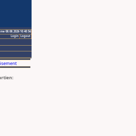
ime 08.08.2026 10:40:56
Login
Logout
artien: