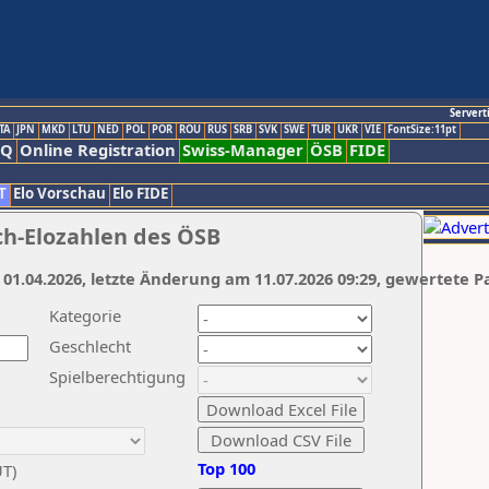
Servert
TA
JPN
MKD
LTU
NED
POL
POR
ROU
RUS
SRB
SVK
SWE
TUR
UKR
VIE
FontSize:11pt
AQ
Online Registration
Swiss-Manager
ÖSB
FIDE
T
Elo Vorschau
Elo FIDE
ch-Elozahlen des ÖSB
 01.04.2026, letzte Änderung am 11.07.2026 09:29, gewertete P
Kategorie
Geschlecht
Spielberechtigung
Top 100
UT)