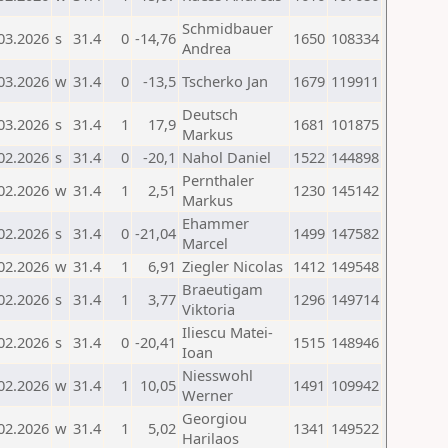
Schmidbauer
03.2026
s
31.4
0
-14,76
1650
108334
Andrea
03.2026
w
31.4
0
-13,5
Tscherko Jan
1679
119911
Deutsch
03.2026
s
31.4
1
17,9
1681
101875
Markus
02.2026
s
31.4
0
-20,1
Nahol Daniel
1522
144898
Pernthaler
02.2026
w
31.4
1
2,51
1230
145142
Markus
Ehammer
02.2026
s
31.4
0
-21,04
1499
147582
Marcel
02.2026
w
31.4
1
6,91
Ziegler Nicolas
1412
149548
Braeutigam
02.2026
s
31.4
1
3,77
1296
149714
Viktoria
Iliescu Matei-
02.2026
s
31.4
0
-20,41
1515
148946
Ioan
Niesswohl
02.2026
w
31.4
1
10,05
1491
109942
Werner
Georgiou
02.2026
w
31.4
1
5,02
1341
149522
Harilaos