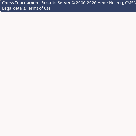
Chess-Tournament-Results-Server
© 2006-2026 Heinz Herzog
, CMS-
Legal details/Terms of use