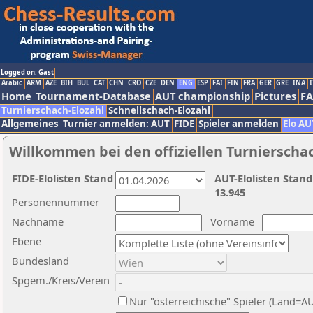
Logged on: Gast
Arabic
ARM
AZE
BIH
BUL
CAT
CHN
CRO
CZE
DEN
ENG
ESP
FAI
FIN
FRA
GER
GRE
INA
I
Home
Tournament-Database
AUT championship
Pictures
F
Turnierschach-Elozahl
Schnellschach-Elozahl
Allgemeines
Turnier anmelden: AUT
FIDE
Spieler anmelden
Elo AU
Willkommen bei den offiziellen Turnierscha
FIDE-Elolisten Stand
AUT-Elolisten Stand
13.945
Personennummer
Nachname
Vorname
Ebene
Bundesland
Spgem./Kreis/Verein
Nur "österreichische" Spieler (Land=A