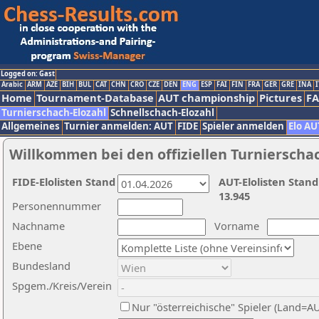
Logged on: Gast
Arabic
ARM
AZE
BIH
BUL
CAT
CHN
CRO
CZE
DEN
ENG
ESP
FAI
FIN
FRA
GER
GRE
INA
I
Home
Tournament-Database
AUT championship
Pictures
F
Turnierschach-Elozahl
Schnellschach-Elozahl
Allgemeines
Turnier anmelden: AUT
FIDE
Spieler anmelden
Elo AU
Willkommen bei den offiziellen Turnierscha
FIDE-Elolisten Stand
AUT-Elolisten Stand
13.945
Personennummer
Nachname
Vorname
Ebene
Bundesland
Spgem./Kreis/Verein
Nur "österreichische" Spieler (Land=A