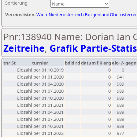
Sortierung
Vereinslisten:
Wien
Niederösterreich
Burgenland
Oberösterrei
Pnr:138940 Name: Dorian Ian Ga
Zeitreihe
,
Grafik Partie-Statis
tnr
St
turnier
bdld
rd
datum
f
K
erg
elo+/-
gegn
Elozahl per 01.10.2019
0
0
Elozahl per 01.01.2020
0
941
Elozahl per 01.04.2020
0
989
Elozahl per 01.07.2020
0
989
Elozahl per 01.10.2020
0
989
Elozahl per 01.01.2021
0
989
Elozahl per 01.04.2021
0
989
Elozahl per 01.07.2021
0
989
Elozahl per 01.10.2021
0
989
Elozahl per 01.01.2022
0
977