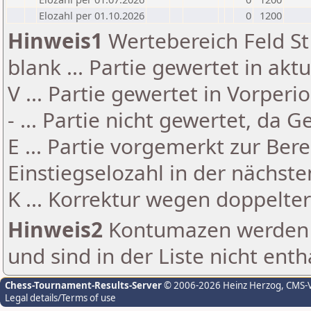
Elozahl per 01.10.2026
0
1200
Hinweis1
Wertebereich Feld St 
blank ... Partie gewertet in akt
V ... Partie gewertet in Vorperi
- ... Partie nicht gewertet, da 
E ... Partie vorgemerkt zur Be
Einstiegselozahl in der nächst
K ... Korrektur wegen doppelt
Hinweis2
Kontumazen werden g
und sind in der Liste nicht enth
Chess-Tournament-Results-Server
© 2006-2026 Heinz Herzog
, CMS-
Legal details/Terms of use