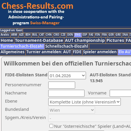
Logged on: Gast
Arabic
ARM
AZE
BIH
BUL
CAT
CHN
CRO
CZE
DEN
ENG
ESP
FAI
FIN
FRA
GER
GRE
INA
I
Home
Tournament-Database
AUT championship
Pictures
F
Turnierschach-Elozahl
Schnellschach-Elozahl
Allgemeines
Turnier anmelden: AUT
FIDE
Spieler anmelden
Elo AU
Willkommen bei den offiziellen Turnierscha
FIDE-Elolisten Stand
AUT-Elolisten Stand
13.945
Personennummer
Nachname
Vorname
Ebene
Bundesland
Spgem./Kreis/Verein
Nur "österreichische" Spieler (Land=A