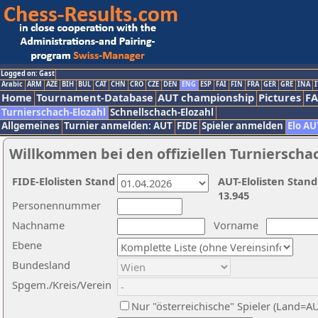
Logged on: Gast
Arabic
ARM
AZE
BIH
BUL
CAT
CHN
CRO
CZE
DEN
ENG
ESP
FAI
FIN
FRA
GER
GRE
INA
I
Home
Tournament-Database
AUT championship
Pictures
F
Turnierschach-Elozahl
Schnellschach-Elozahl
Allgemeines
Turnier anmelden: AUT
FIDE
Spieler anmelden
Elo AU
Willkommen bei den offiziellen Turnierscha
FIDE-Elolisten Stand
AUT-Elolisten Stand
13.945
Personennummer
Nachname
Vorname
Ebene
Bundesland
Spgem./Kreis/Verein
Nur "österreichische" Spieler (Land=A