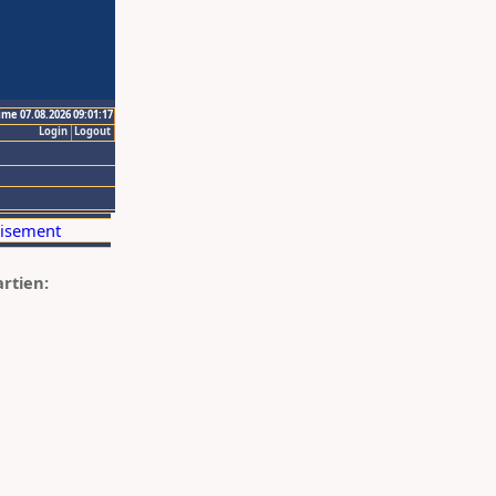
ime 07.08.2026 09:01:17
Login
Logout
artien: