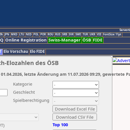
Servert
TA
JPN
MKD
LTU
NED
POL
POR
ROU
RUS
SRB
SVK
SWE
TUR
UKR
VIE
FontSize:11pt
AQ
Online Registration
Swiss-Manager
ÖSB
FIDE
T
Elo Vorschau
Elo FIDE
ch-Elozahlen des ÖSB
 01.04.2026, letzte Änderung am 11.07.2026 09:29, gewertete P
Kategorie
Geschlecht
Spielberechtigung
Top 100
UT)