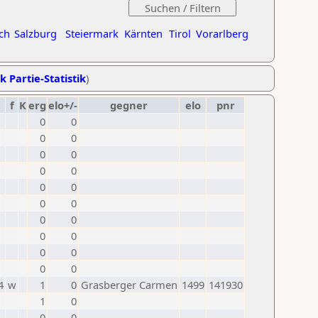
ch
Salzburg
Steiermark
Kärnten
Tirol
Vorarlberg
k Partie-Statistik
)
f
K
erg
elo+/-
gegner
elo
pnr
0
0
0
0
0
0
0
0
0
0
0
0
0
0
0
0
0
0
0
0
4
w
1
0
Grasberger Carmen
1499
141930
1
0
0
0