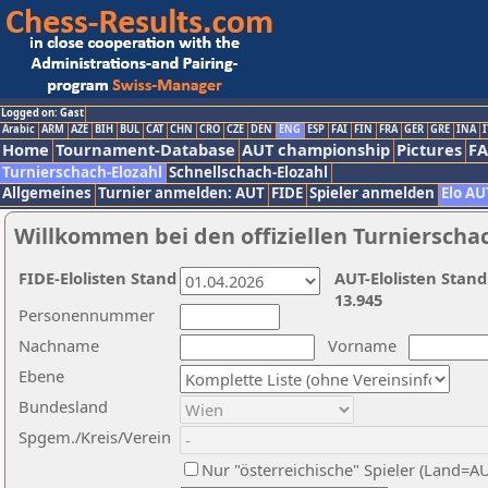
Logged on: Gast
Arabic
ARM
AZE
BIH
BUL
CAT
CHN
CRO
CZE
DEN
ENG
ESP
FAI
FIN
FRA
GER
GRE
INA
I
Home
Tournament-Database
AUT championship
Pictures
F
Turnierschach-Elozahl
Schnellschach-Elozahl
Allgemeines
Turnier anmelden: AUT
FIDE
Spieler anmelden
Elo AU
Willkommen bei den offiziellen Turnierscha
FIDE-Elolisten Stand
AUT-Elolisten Stand
13.945
Personennummer
Nachname
Vorname
Ebene
Bundesland
Spgem./Kreis/Verein
Nur "österreichische" Spieler (Land=A