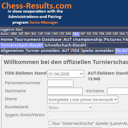
Logged on: Gast
Arabic
ARM
AZE
BIH
BUL
CAT
CHN
CRO
CZE
DEN
ENG
ESP
FAI
FIN
FRA
GER
GRE
INA
I
Home
Tournament-Database
AUT championship
Pictures
F
Turnierschach-Elozahl
Schnellschach-Elozahl
Allgemeines
Turnier anmelden: AUT
FIDE
Spieler anmelden
Elo AU
Willkommen bei den offiziellen Turnierscha
FIDE-Elolisten Stand
AUT-Elolisten Stand
13.945
Personennummer
Nachname
Vorname
Ebene
Bundesland
Spgem./Kreis/Verein
Nur "österreichische" Spieler (Land=A