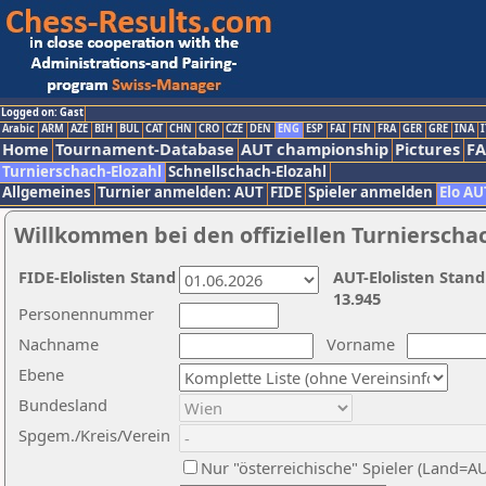
Logged on: Gast
Arabic
ARM
AZE
BIH
BUL
CAT
CHN
CRO
CZE
DEN
ENG
ESP
FAI
FIN
FRA
GER
GRE
INA
I
Home
Tournament-Database
AUT championship
Pictures
F
Turnierschach-Elozahl
Schnellschach-Elozahl
Allgemeines
Turnier anmelden: AUT
FIDE
Spieler anmelden
Elo AU
Willkommen bei den offiziellen Turnierscha
FIDE-Elolisten Stand
AUT-Elolisten Stand
13.945
Personennummer
Nachname
Vorname
Ebene
Bundesland
Spgem./Kreis/Verein
Nur "österreichische" Spieler (Land=A