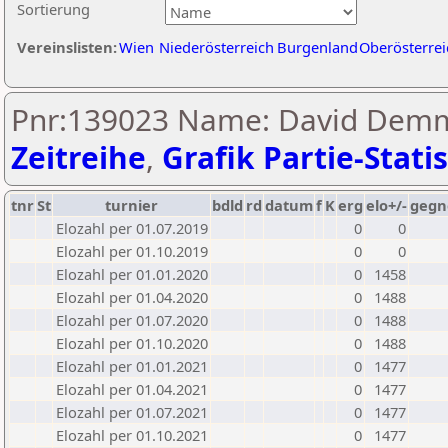
Sortierung
Vereinslisten:
Wien
Niederösterreich
Burgenland
Oberösterrei
Pnr:139023 Name: David Demm
Zeitreihe
,
Grafik Partie-Statis
tnr
St
turnier
bdld
rd
datum
f
K
erg
elo+/-
gegn
Elozahl per 01.07.2019
0
0
Elozahl per 01.10.2019
0
0
Elozahl per 01.01.2020
0
1458
Elozahl per 01.04.2020
0
1488
Elozahl per 01.07.2020
0
1488
Elozahl per 01.10.2020
0
1488
Elozahl per 01.01.2021
0
1477
Elozahl per 01.04.2021
0
1477
Elozahl per 01.07.2021
0
1477
Elozahl per 01.10.2021
0
1477