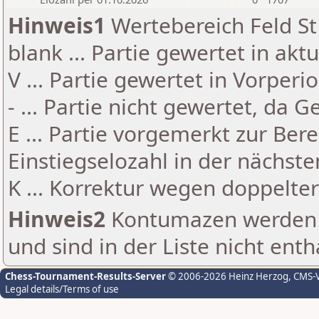
Hinweis1
Wertebereich Feld St 
blank ... Partie gewertet in akt
V ... Partie gewertet in Vorperi
- ... Partie nicht gewertet, da 
E ... Partie vorgemerkt zur Be
Einstiegselozahl in der nächst
K ... Korrektur wegen doppelt
Hinweis2
Kontumazen werden g
und sind in der Liste nicht enth
Chess-Tournament-Results-Server
© 2006-2026 Heinz Herzog
, CMS-
Legal details/Terms of use